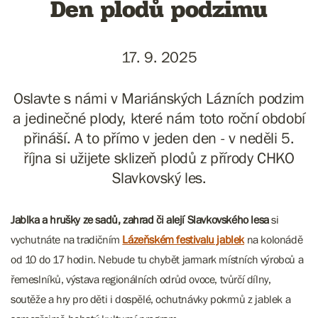
Den plodů podzimu
17. 9. 2025
Oslavte s námi v Mariánských Lázních podzim
a jedinečné plody, které nám toto roční období
přináší. A to přímo v jeden den - v neděli 5.
října si užijete sklizeň plodů z přírody CHKO
Slavkovský les.
Jablka a hrušky ze sadů, zahrad či alejí Slavkovského lesa
si
vychutnáte na tradičním
Lázeňském festivalu jablek
na kolonádě
od 10 do 17 hodin. Nebude tu chybět jarmark místních výrobců a
řemeslníků, výstava regionálních odrůd ovoce, tvůrčí dílny,
soutěže a hry pro děti i dospělé, ochutnávky pokrmů z jablek a