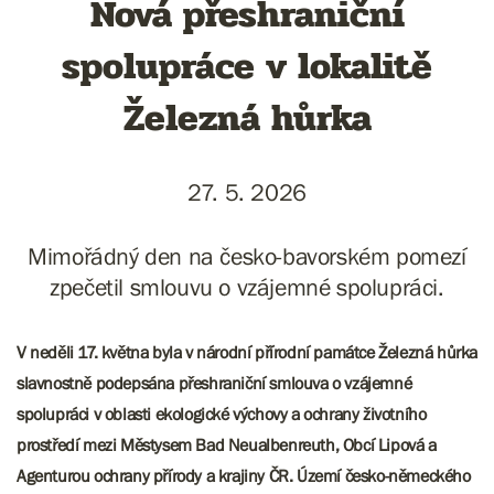
Nová přeshraniční
spolupráce v lokalitě
Železná hůrka
27. 5. 2026
Mimořádný den na česko-bavorském pomezí
zpečetil smlouvu o vzájemné spolupráci.
V neděli 17. května byla v národní přírodní památce Železná hůrka
slavnostně podepsána přeshraniční smlouva o vzájemné
spolupráci v oblasti ekologické výchovy a ochrany životního
prostředí mezi Městysem Bad Neualbenreuth, Obcí Lipová a
Agenturou ochrany přírody a krajiny ČR. Území česko-německého