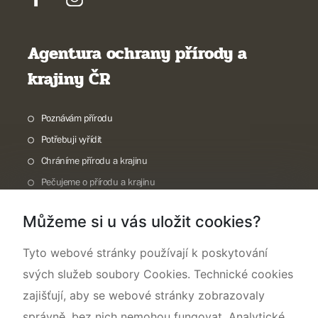
Agentura ochrany přírody a
krajiny ČR
Poznávám přírodu
Potřebuji vyřídit
Chráníme přírodu a krajinu
Pečujeme o přírodu a krajinu
Dokumentujeme přírodu
Můžeme si u vás uložit cookies?
O nás
Tyto webové stránky používají k poskytování
svých služeb soubory Cookies. Technické cookies
zajišťují, aby se webové stránky zobrazovaly
správně, bez nich nemohou fungovat. Analytické