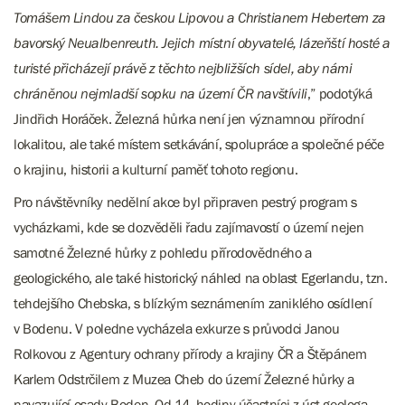
Tomášem Lindou za českou Lipovou a Christianem Hebertem za
bavorský Neualbenreuth. Jejich místní obyvatelé, lázeňští hosté a
turisté přicházejí právě z těchto nejbližších sídel, aby námi
chráněnou nejmladší sopku na území ČR navštívili
,” podotýká
Jindřich Horáček. Železná hůrka není jen významnou přírodní
lokalitou, ale také místem setkávání, spolupráce a společné péče
o krajinu, historii a kulturní paměť tohoto regionu.
Pro návštěvníky nedělní akce byl připraven pestrý program s
vycházkami, kde se dozvěděli řadu zajímavostí o území nejen
samotné Železné hůrky z pohledu přírodovědného a
geologického, ale také historický náhled na oblast Egerlandu, tzn.
tehdejšího Chebska, s blízkým seznámením zaniklého osídlení
v Bodenu. V poledne vycházela exkurze s průvodci Janou
Rolkovou z Agentury ochrany přírody a krajiny ČR a Štěpánem
Karlem Odstrčilem z Muzea Cheb do území Železné hůrky a
navazující osady Boden. Od 14. hodiny účastníci z úst geologa