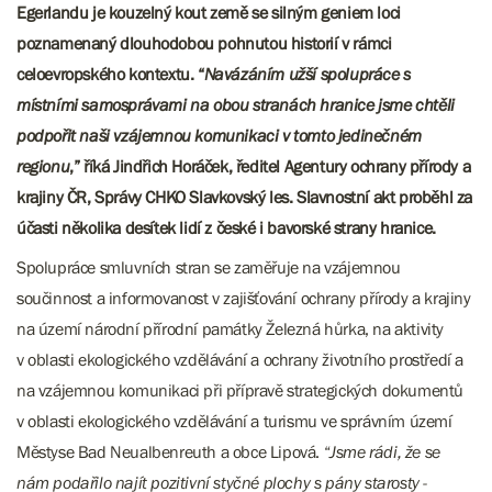
Egerlandu je kouzelný kout země se silným geniem loci
poznamenaný dlouhodobou pohnutou historií v rámci
celoevropského kontextu. “
Navázáním užší spolupráce s
místními samosprávami na obou stranách hranice jsme chtěli
podpořit naši vzájemnou komunikaci v tomto jedinečném
regionu
,” říká Jindřich Horáček, ředitel Agentury ochrany přírody a
krajiny ČR, Správy CHKO Slavkovský les. Slavnostní akt proběhl za
účasti několika desítek lidí z české i bavorské strany hranice.
Spolupráce smluvních stran se zaměřuje na vzájemnou
součinnost a informovanost v zajišťování ochrany přírody a krajiny
na území národní přírodní památky Železná hůrka, na aktivity
v oblasti ekologického vzdělávání a ochrany životního prostředí a
na vzájemnou komunikaci při přípravě strategických dokumentů
v oblasti ekologického vzdělávání a turismu ve správním území
Městyse Bad Neualbenreuth a obce Lipová. “
Jsme rádi, že se
nám podařilo najít pozitivní styčné plochy s pány starosty -