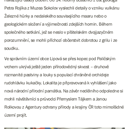
Petra Rojíka z Muzea Sokolov vyslechli detaily o vzniku vulkánu
Železné hůrky a nedalekého souvisejícího maaru nebo o
geologickém složení a výjimečnosti zdejších hornin. Během
společného setkání, jež se neslo v přátelském dvojjazyčném
porozumnění, se mohli příchozí občerstvit dobrotou z grilu i ze
soudku.
Ve správním území obce Lipová se přes kopec pod Paličským
vrchem ukrývá ještě jeden přírodovědný skvost – druhově
rozmanité pastviny a louky s populací chráněné orchideje
rudohlávku kukačky. Lokalita je připravovaná k vyhlášení jako
nová národní přírodní památka. Na závěr nedělního odpoledne si
mohli návštěvníci s průvodci Přemyslem Tájkem a Janou
Rolkovou z Agentury ochrany přírody a krajiny ČR toto mimořádné
území projít.