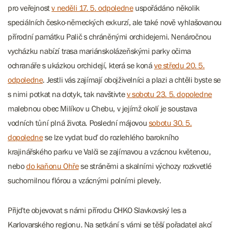
pro veřejnost
v neděli 17. 5. odpoledne
uspořádáno několik
speciálních česko-německých exkurzí, ale také nově vyhlašovanou
přírodní památku Palič s chráněnými orchidejemi. Nenáročnou
vycházku nabízí trasa mariánskolázeňskými parky očima
ochranáře s ukázkou orchidejí, která se koná
ve středu 20. 5.
odpoledne
. Jestli vás zajímají obojživelníci a plazi a chtěli byste se
s nimi potkat na dotyk, tak navštivte
v sobotu 23. 5. dopoledne
malebnou obec Milíkov u Chebu, v jejímž okolí je soustava
vodních tůní plná života. Poslední májovou
sobotu 30. 5.
dopoledne
se lze vydat buď do rozlehlého barokního
krajinářského parku ve Valči se zajímavou a vzácnou květenou,
nebo
do kaňonu Ohře
se stráněmi a skalními výchozy rozkvetlé
suchomilnou flórou a vzácnými polními plevely.
Přijďte objevovat s námi přírodu CHKO Slavkovský les a
Karlovarského regionu. Na setkání s vámi se těší pořadatel akcí