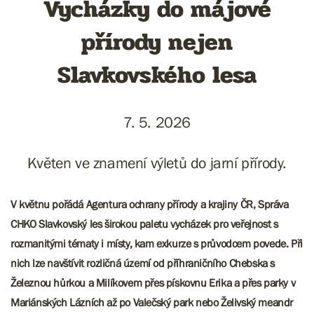
Vycházky do májové
přírody nejen
Slavkovského lesa
7. 5. 2026
Květen ve znamení výletů do jarní přírody.
V květnu pořádá Agentura ochrany přírody a krajiny ČR, Správa
CHKO Slavkovský les širokou paletu vycházek pro veřejnost s
rozmanitými tématy i místy, kam exkurze s průvodcem povede. Při
nich lze navštívit rozličná území od příhraničního Chebska s
Železnou hůrkou a Milíkovem přes pískovnu Erika a přes parky v
Mariánských Lázních až po Valečský park nebo Želivský meandr