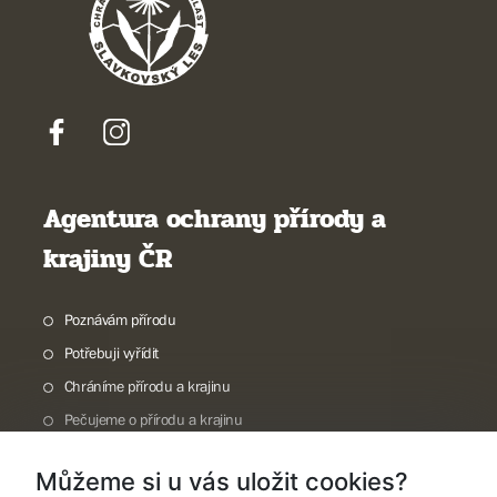
Agentura ochrany přírody a
krajiny ČR
Poznávám přírodu
Potřebuji vyřídit
Chráníme přírodu a krajinu
Pečujeme o přírodu a krajinu
Dokumentujeme přírodu
Můžeme si u vás uložit cookies?
O nás