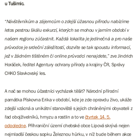
u Tušimic.
“
Návštěvníkům a zájemcům o zdejší úžasnou přírodu nabízíme
letos pestrou škálu exkurzí, kterých se mohou v jarním období v
našem regionu zúčastnit. Každá lokalita je jedinečná a pro naše
průvodce je srdeční záležitostí, dozvíte se tak spoustu informací,
jež v žádném tištěném či online průvodci nenajdete
,” zve Jindrich
Horáček, ředitel Agentury ochrany přírody a krajiny ČR, Správy
CHKO Slavkovský les.
A nač se mohou účastníci vycházek těšit? Národní přírodní
památka Pískovna Erika v období, kde je zde opravdu živo, ukáže
zdejší vzácná a unikátní stanoviště s jejich chráněnými obyvateli z
řad obojživelníků, hmyzu a rostlin a to ve
čtvrtek 14. 5.
odpoledne
. Příhraniční území chebské obce Lipová skrývá nejen
nejmladší českou sopku Železnou hůrku, v níž bude během akce