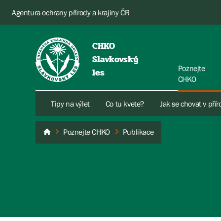
Agentura ochrany přírody a krajiny ČR
CHKO
Slavkovský
Poznejte
les
CHKO
Tipy na výlet
Co tu kvete?
Jak se chovat v pří
Poznejte CHKO
Publikace
Slavkovský les