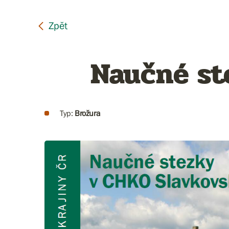
Naučné st
Typ:
Brožura