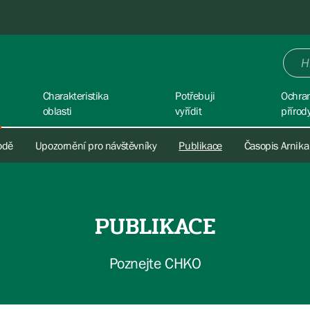
Charakteristika
Potřebuji
Ochra
oblasti
vyřídit
přírod
rodě
Upozornění pro návštěvníky
Publikace
Časopis Arnika
PUBLIKACE
Poznejte CHKO