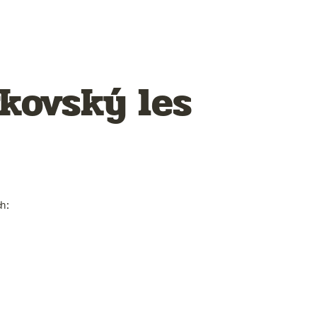
kovský les
h: