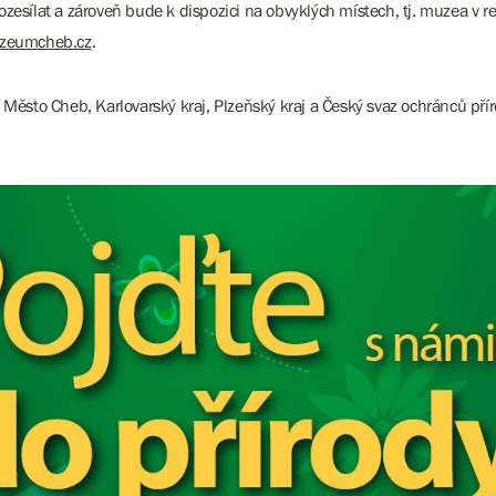
zesílat a zároveň bude k dispozici na obvyklých místech, tj. muzea v r
uzeumcheb.cz
.
í Město Cheb, Karlovarský kraj, Plzeňský kraj a Český svaz ochránců p