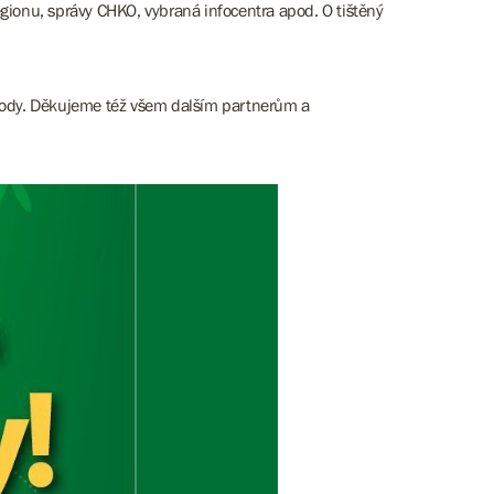
egionu, správy CHKO, vybraná infocentra apod. O tištěný
řírody. Děkujeme též všem dalším partnerům a