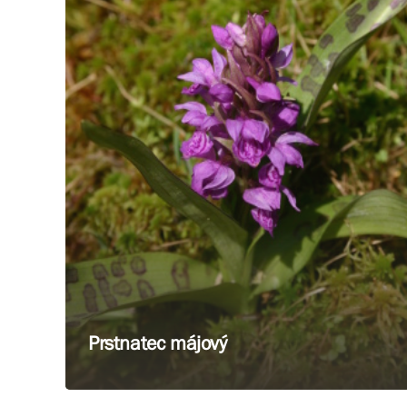
Prstnatec májový