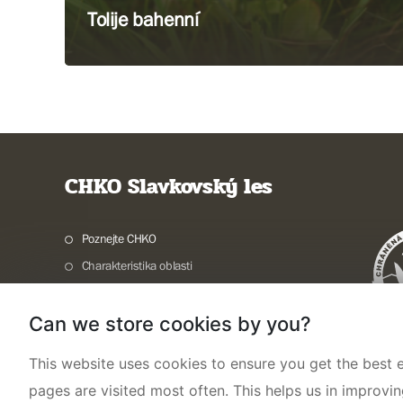
Tolije bahenní
CHKO Slavkovský les
Poznejte CHKO
Charakteristika oblasti
Ochrana přírody
Can we store cookies by you?
Potřebuji vyřídit
Aktuality a akce
This website uses cookies to ensure you get the best e
Kontakty
pages are visited most often. This helps us in improvi