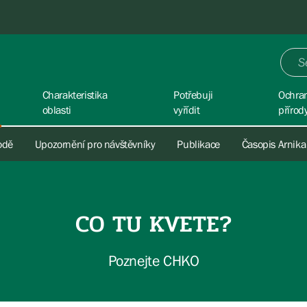
Charakteristika
Potřebuji
Ochra
oblasti
vyřídit
přírod
rodě
Upozornění pro návštěvníky
Publikace
Časopis Arnika
CO TU KVETE?
Poznejte CHKO