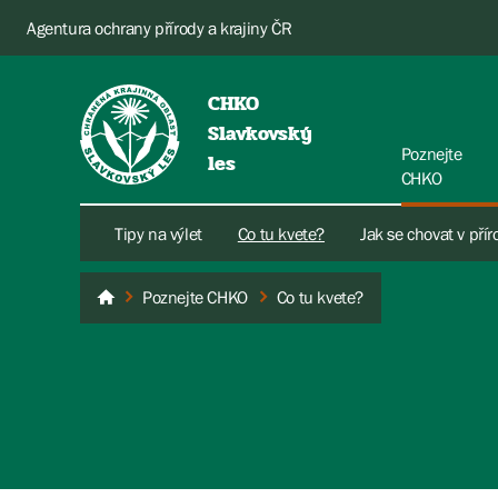
Agentura ochrany přírody a krajiny ČR
CHKO
Slavkovský
Poznejte
les
CHKO
Tipy na výlet
Co tu kvete?
Jak se chovat v pří
Poznejte CHKO
Co tu kvete?
Slavkovský les