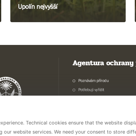
Upolín nejvyšší
Agentura ochrany 
Poznávám přírodu
Potřebuji vyřídit
Chráníme přírodu a krajinu
Pečujeme o přírodu a krajinu
Dokumentujeme přírodu
xperience. Technical cookies ensure that the website displa
O nás
ng our website services. We need your consent to store dif